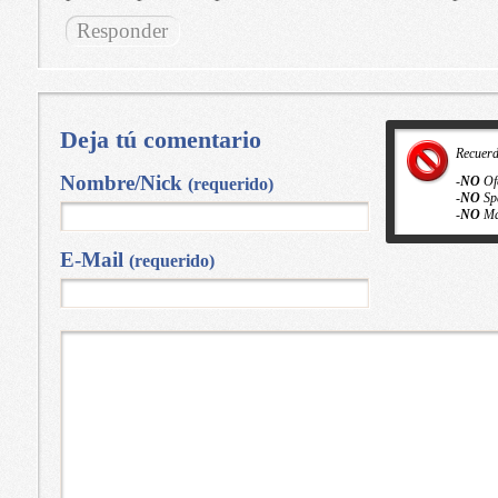
Responder
Deja tú comentario
Recuer
Nombre/Nick
-
NO
Of
(requerido)
-
NO
Sp
-
NO
Ma
E-Mail
(requerido)