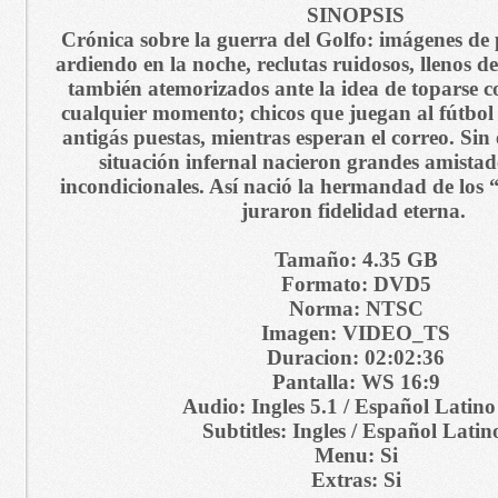
SINOPSIS
Crónica sobre la guerra del Golfo: imágenes de 
ardiendo en la noche, reclutas ruidosos, llenos d
también atemorizados ante la idea de toparse c
cualquier momento; chicos que juegan al fútbol
antigás puestas, mientras esperan el correo. Sin
situación infernal nacieron grandes amistade
incondicionales. Así nació la hermandad de los 
juraron fidelidad eterna.
Tamaño: 4.35 GB
Formato: DVD5
Norma: NTSC
Imagen: VIDEO_TS
Duracion: 02:02:36
Pantalla: WS 16:9
Audio: Ingles 5.1 / Español Latino
Subtitles: Ingles / Español Lati
Menu: Si
Extras: Si