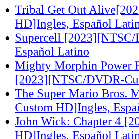
Tribal Get Out Alive[
HD]Ingles, Español Lati
Supercell [2023][NTSC
Español Latino
Mighty Morphin Power R
[2023][NTSC/DVDR-Cust
The Super Mario Bros.
Custom HD]Ingles, Espa
John Wick: Chapter 4 
HD]Ingles, Español Lati