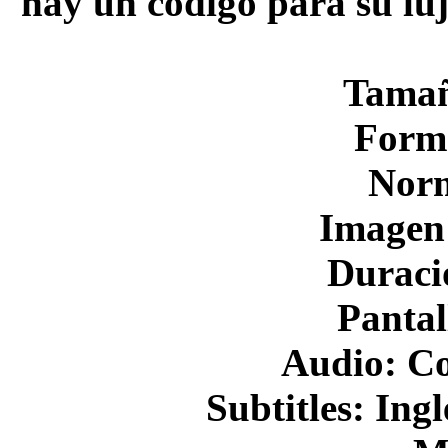
hay un código para su lu
Tamañ
Form
Nor
Imagen
Duraci
Pantal
Audio: Co
Subtitles: Ing